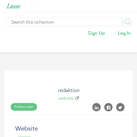
Sign Up
Log In
redaktion
website
Follow user
Website