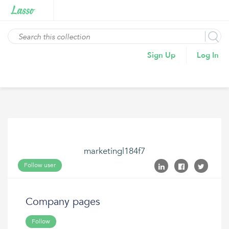
Sign Up
Log In
marketingl184f7
Follow user
Company pages
Follow