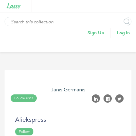
Sign Up
Log In
Janis Germanis
Follow user
Aliekspress
Follow