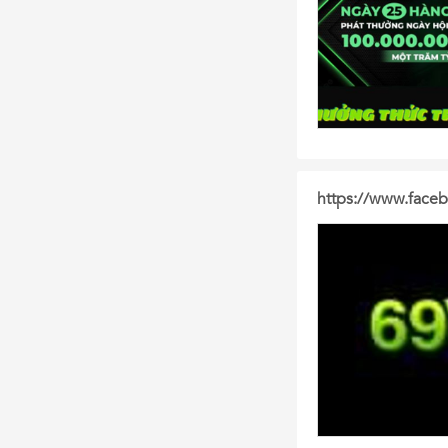
https://www.face