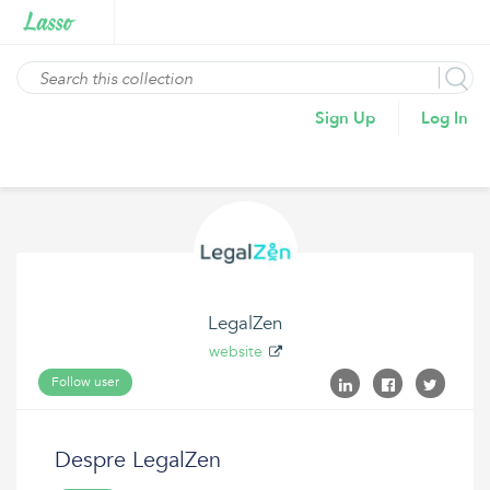
Sign Up
Log In
LegalZen
website
Follow user
Despre LegalZen