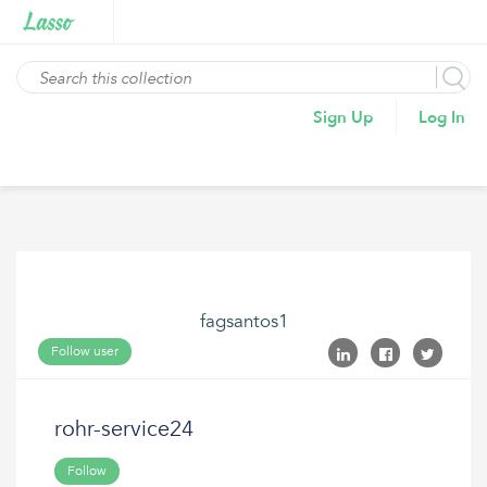
Sign Up
Log In
fagsantos1
Follow user
rohr-service24
Follow