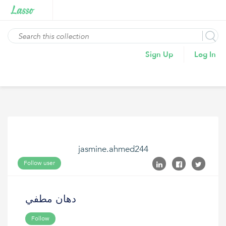
Sign Up
Log In
jasmine.ahmed244
Follow user
دهان مطفي
Follow