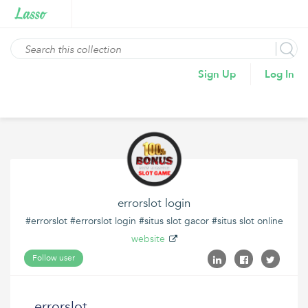
Sign Up
Log In
errorslot login
#errorslot #errorslot login #situs slot gacor #situs slot online
website
Follow user
errorslot