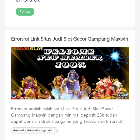
Follow
Errorslot Link Situs Judi Slot Gacor Gampang Maxwin
Errorslot adalah salah satu Link Situs Judi Slot Gacor
Gampang Maxwin dengan minimal deposit 25k sudah
dapat bermain di semua game yang tersedia di Errorslot.
#errorslot #errorslotlogin #rtperrorslot #errorslotlinkalternatif #situsslotgacor #slotgacor2024 #slotonlineterpercaya