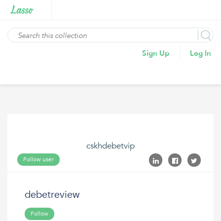
Sign Up
Log In
cskhdebetvip
Follow user
debetreview
Follow