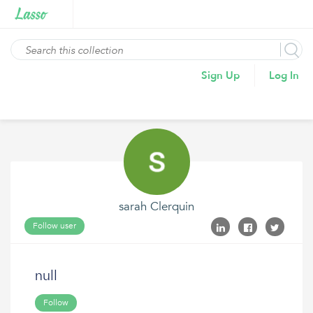
Sign Up
Log In
sarah Clerquin
Follow user
null
Follow