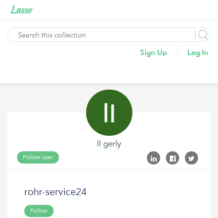
Sign Up
Log In
lI gerly
Follow user
rohr-service24
Follow