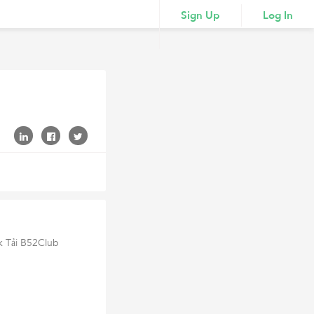
Sign Up
Log In
k Tải B52Club