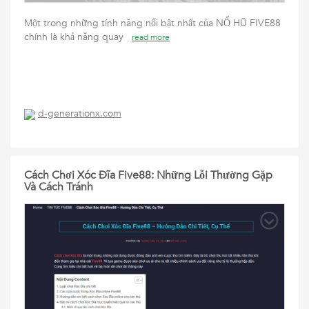
Một trong những tính năng nổi bật nhất của NỔ HŨ FIVE88
chính là khả năng quay
read more
d-generationx.com
Cách Chơi Xóc Đĩa Five88: Những Lỗi Thường Gặp
Và Cách Tránh