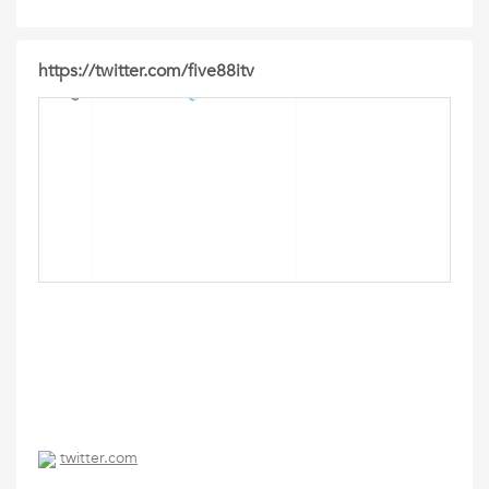
https://twitter.com/five88itv
twitter.com