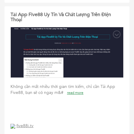
Tải App Five88 Uy Tín Và Chất Lượng Trên Điện
Thoại
Không cần mất nhiều thời gian tìm kiếm, chỉ cần Tải App
Five88, bạn sẽ có ngay m&#
read more
five88i.tv