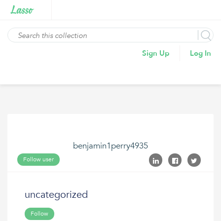
Sign Up
Log In
benjamin1perry4935
Follow user
uncategorized
Follow