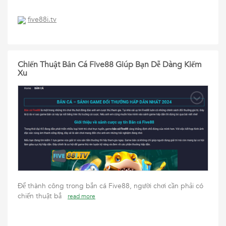
five88i.tv
Chiến Thuật Bắn Cá Five88 Giúp Bạn Dễ Dàng Kiếm
Xu
Để thành công trong bắn cá Five88, người chơi cần phải có
chiến thuật bắ
read more