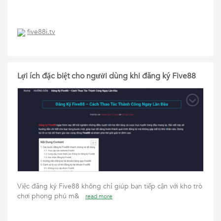
five88i.tv
Lợi ích đặc biệt cho người dùng khi đăng ký Five88
Việc đăng ký Five88 không chỉ giúp bạn tiếp cận với kho trò
chơi phong phú m&
read more