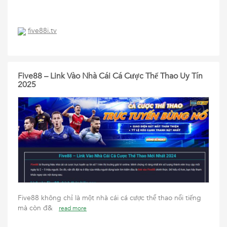
five88i.tv
Five88 – Link Vào Nhà Cái Cá Cược Thể Thao Uy Tín
2025
Five88 không chỉ là một nhà cái cá cược thể thao nổi tiếng
mà còn đ&
read more