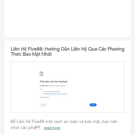
Liên Hệ Five88: Hướng Dẫn Liên Hệ Qua Các Phương
Thức Bảo Mật Nhất
Để Liên Hệ Five88 một cách an toàn và bảo mật, bạn nên
chọn các phư
read more