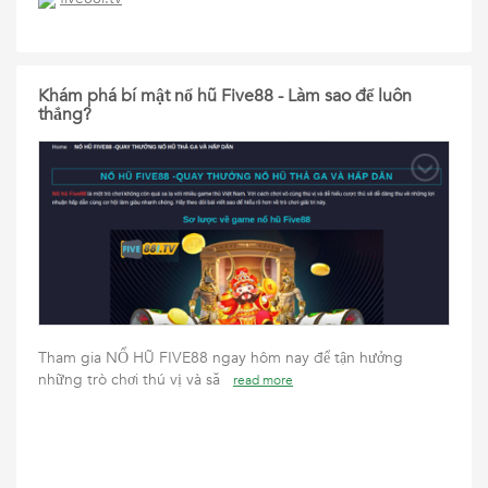
Khám phá bí mật nổ hũ Five88 - Làm sao để luôn
thắng?
Tham gia NỔ HŨ FIVE88 ngay hôm nay để tận hưởng
những trò chơi thú vị và să
read more