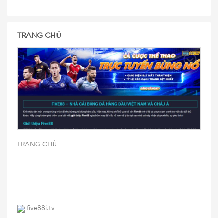
TRANG CHỦ
TRANG CHỦ
five88i.tv