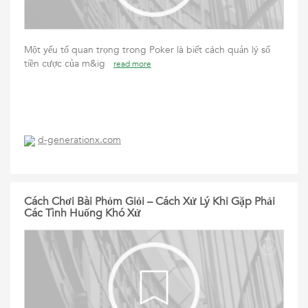
Một yếu tố quan trọng trong Poker là biết cách quản lý số
tiền cược của m&ig
read more
d-generationx.com
Cách Chơi Bài Phỏm Giỏi – Cách Xử Lý Khi Gặp Phải
Các Tình Huống Khó Xử