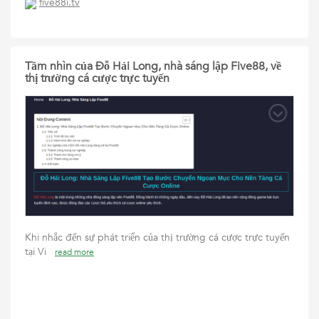
five88i.tv
Tầm nhìn của Đỗ Hải Long, nhà sáng lập Five88, về
thị trường cá cược trực tuyến
Khi nhắc đến sự phát triển của thị trường cá cược trực tuyến
tại Vi
read more