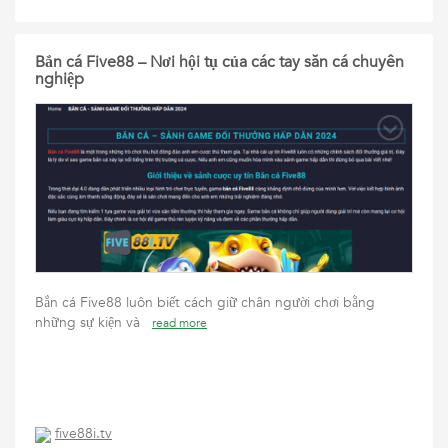
Bắn cá Five88 – Nơi hội tụ của các tay săn cá chuyên
nghiệp
Bắn cá Five88 luôn biết cách giữ chân người chơi bằng
những sự kiện và
read more
five88i.tv