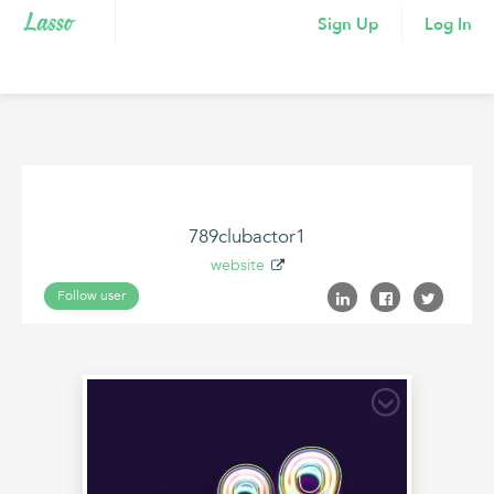
Sign Up
Log In
789clubactor1
website
Follow user