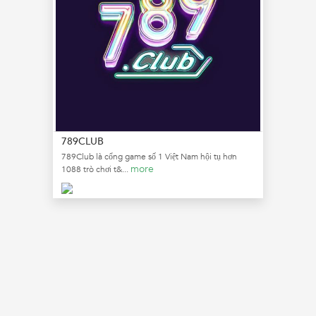
789CLUB
789Club là cổng game số 1 Việt Nam hội tụ hơn
more
1088 trò chơi t&...