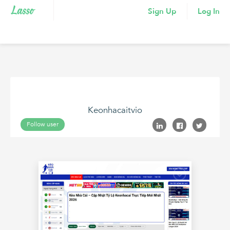
Sign Up
Log In
Keonhacaitvio
Follow user