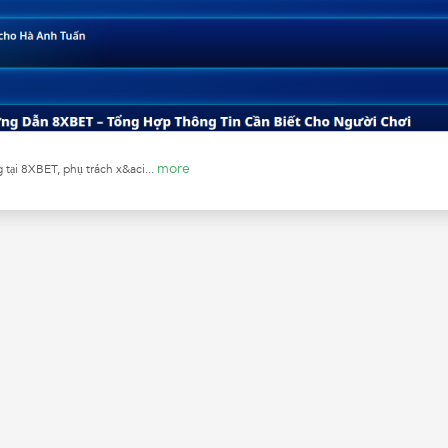
more
 tại 8XBET, phụ trách x&aci...