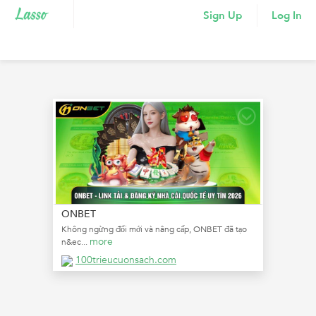
Sign Up
Log In
ONBET
Không ngừng đổi mới và nâng cấp, ONBET đã tạo
more
n&ec...
100trieucuonsach.com