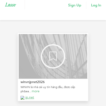
Sign Up
Log In
winvnjpnet2026
WINVN là nhà cái uy tín hàng đầu, được cấp
more
ph&ea...
jp.net