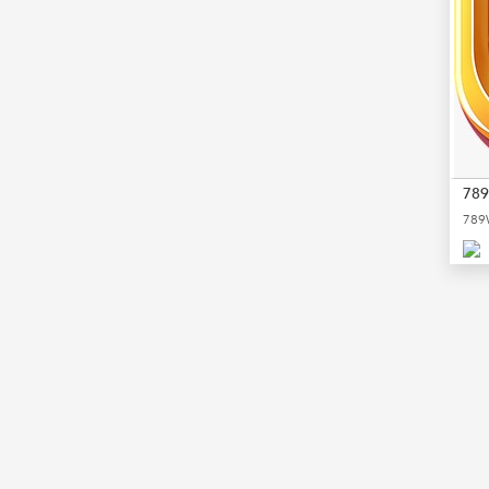
789
789W