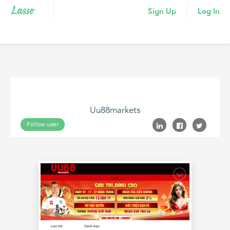
Sign Up
Log In
Uu88markets
Follow user