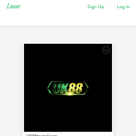
Sign Up
Log In