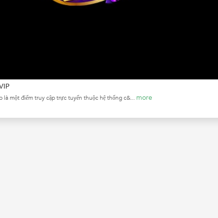
VIP
more
ip là một điểm truy cập trực tuyến thuộc hệ thống c&...