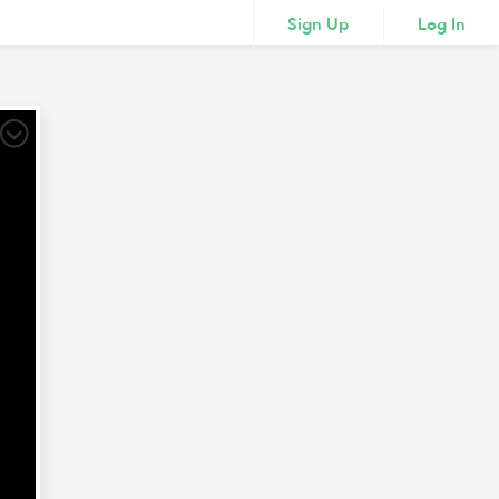
Sign Up
Log In