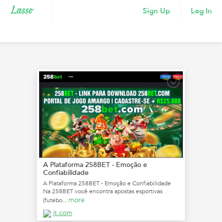
Sign Up
Log In
A Plataforma 258BET - Emoção e
Confiabilidade
A Plataforma 258BET - Emoção e Confiabilidade
Na 258BET você encontra apostas esportivas
more
(futebo...
it.com