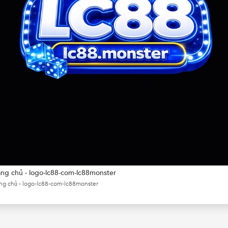
ang chủ - logo-lc88-com-lc88monster
ng chủ - logo-lc88-com-lc88monster