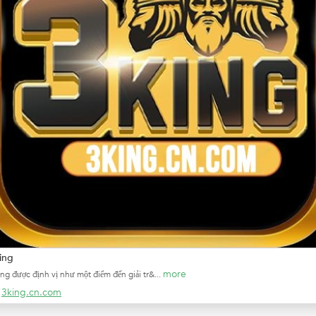
ing
more
ng được định vị như một điểm đến giải tr&...
3king.cn.com