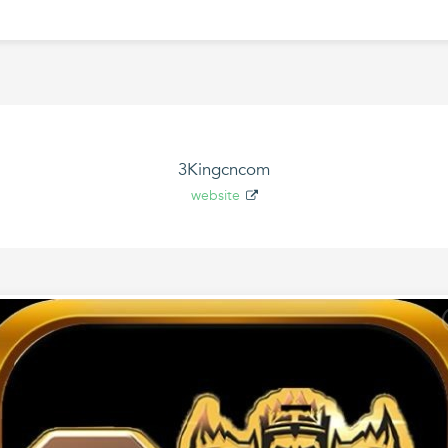
3Kingcncom
website