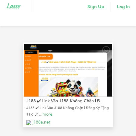
Sign Up
Log In
J188 ✔️ Link Vào J188 Không Chặn | Đ...
J188 ✔️ Link Vào J188 Không Chặn | Đăng Ký Tặng
more
99K J1...
j188a.net